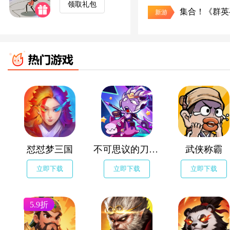
领取礼包
集合！《群英
新游
怼怼梦三国
不可思议的刀剑与魔法
武侠称霸
立即下载
立即下载
立即下载
5.9折