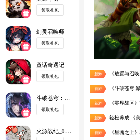
领取礼包
幻灵召唤师
领取礼包
童话奇遇记
《放置与召唤_
新游
领取礼包
新游
斗破苍穹：三年之约
《零界战区》
新游
领取礼包
轻松养成 《
新游
火源战纪_0.1折
《星魂之上》
新游