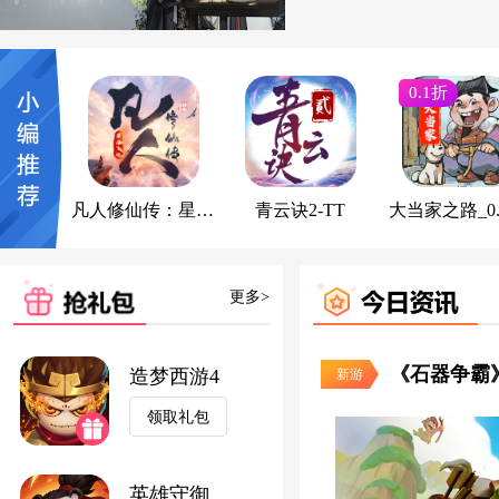
0.1折
凡人修仙传：星海飞驰
青云诀2-TT
大当家之路_0.
更多>
造梦西游4
新游
领取礼包
英雄守御